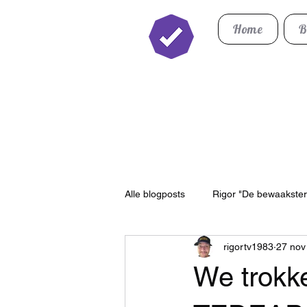
Home
B
Twitch Partner
Alle blogposts
Rigor "De bewaakster
rigortv1983
27 nov
Roleplay
Portfolio
We trokke