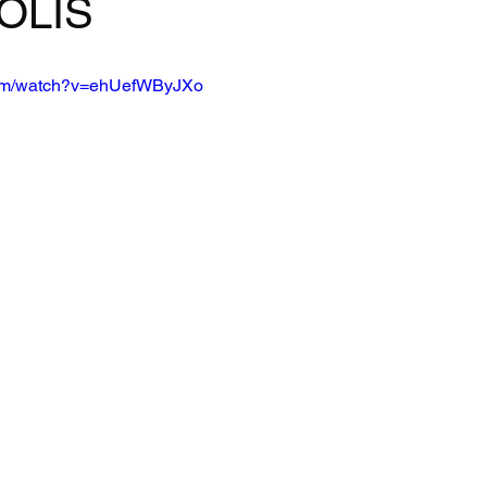
OLIS
com/watch?v=ehUefWByJXo