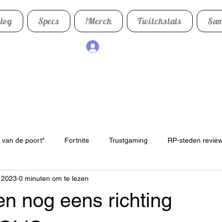
log
Specs
!Merch
Twitchstats
Sam
Inloggen
 van de poort"
Fortnite
Trustgaming
RP-steden revie
 2023
0 minuten om te lezen
n nog eens richting