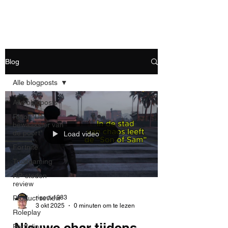
Blog
Alle blogposts
Alle blogposts
Rigor "De
bewaakster van
de poort"
Load video
Fortnite
Trustgaming
RP-steden
review
rigortv1983
Product review
3 okt 2025
0 minuten om te lezen
Roleplay
Nieuwe char tijdens
Portfolio