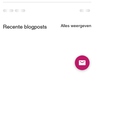
Alles weergeven
Recente blogposts
2K gaf mij Borderlands
4