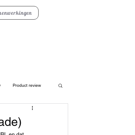
enwerkingen
w
Product review
ade)
JBL en dat 