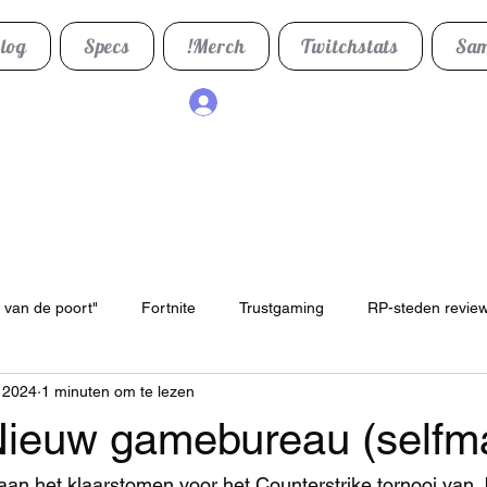
log
Specs
!Merch
Twitchstats
Sam
Inloggen
 van de poort"
Fortnite
Trustgaming
RP-steden revie
 2024
1 minuten om te lezen
ieuw gamebureau (selfm
 aan het klaarstomen voor het Counterstrike tornooi van 