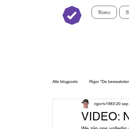
Home
B
Twitch Partner
Alle blogposts
Rigor "De bewaakster
rigortv1983
20 sep
Roleplay
Portfolio
VIDEO: N
We zijn ons volledig