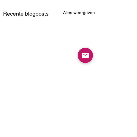
Alles weergeven
Recente blogposts
2K gaf mij Borderlands
4
Ik mocht van 2K
Opmerkingen