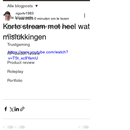
Alle blogposts
rigortv1983
Alle blogposts
4 dec 2023
0 minuten om te lezen
Korte stream met heel wat
Rigor "De bewaakster van de poort"
mislukkingen
Fortnite
Trustgaming
https://www.youtube.com/watch?
RP-steden review
v=T5t_xc9YamU
Product review
Roleplay
Portfolio