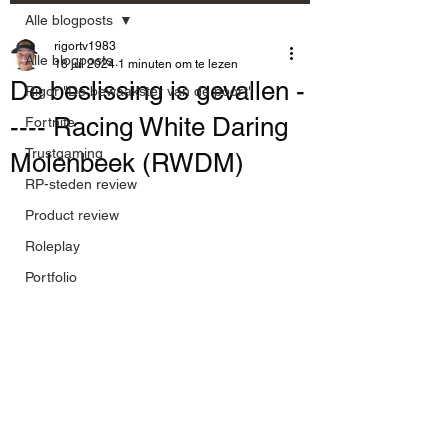
Alle blogposts
rigortv1983
Alle blogposts
18 jul 2024
1 minuten om te lezen
De beslissing is gevallen -
Rigor "De bewaakster van de poort"
---- Racing White Daring
Fortnite
Trustgaming
Molenbeek (RWDM)
RP-steden review
Product review
Roleplay
Portfolio